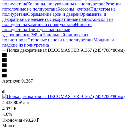
полиуретана
Колонны, полуколонны из полиуретана
Розетки
потолочные из полиуретана
Кессоны, купола
Пилястры из
полиуретана
Обрамление арок и дверей
Орнаменты и
декоративные элементы
Декоративные панно
Консоли из
полиуретана
Камины из полиуретана
Ниши из
полиуретана
Плинтусы напольные
ударопрочные
Рейки
Напольный плинтус из
полистирола
Стеновые панели из полиуретана
Молдинги
гладкие из полиуретана
—
Полка декоративная DECOMASTER 91367 (245*700*80мм)
Артикул:
91367
4 438.80
₽
/шт
4 932
₽
-
10
%
Экономия
493.20
₽
Много