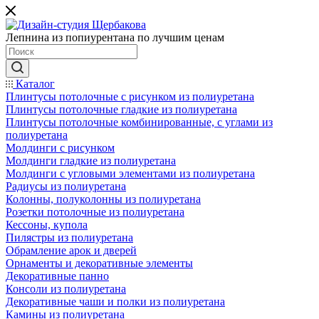
Лепнина из попиурентана по лучшим ценам
Каталог
Плинтусы потолочные с рисунком из полиуретана
Плинтусы потолочные гладкие из полиуретана
Плинтусы потолочные комбинированные, с углами из
полиуретана
Молдинги c рисунком
Молдинги гладкие из полиуретана
Молдинги с угловыми элементами из полиуретана
Радиусы из полиуретана
Колонны, полуколонны из полиуретана
Розетки потолочные из полиуретана
Кессоны, купола
Пилястры из полиуретана
Обрамление арок и дверей
Орнаменты и декоративные элементы
Декоративные панно
Консоли из полиуретана
Декоративные чаши и полки из полиуретана
Камины из полиуретана