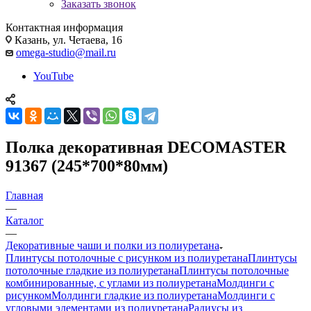
Заказать звонок
Контактная информация
Казань, ул. Четаева, 16
omega-studio@mail.ru
YouTube
Полка декоративная DECOMASTER
91367 (245*700*80мм)
Главная
—
Каталог
—
Декоративные чаши и полки из полиуретана
Плинтусы потолочные с рисунком из полиуретана
Плинтусы
потолочные гладкие из полиуретана
Плинтусы потолочные
комбинированные, с углами из полиуретана
Молдинги c
рисунком
Молдинги гладкие из полиуретана
Молдинги с
угловыми элементами из полиуретана
Радиусы из