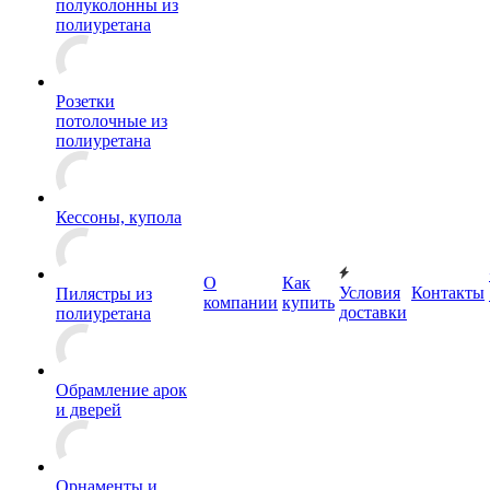
полуколонны из
полиуретана
Розетки
потолочные из
полиуретана
Кессоны, купола
О
Как
Условия
Контакты
Пилястры из
компании
купить
доставки
полиуретана
Обрамление арок
и дверей
Орнаменты и