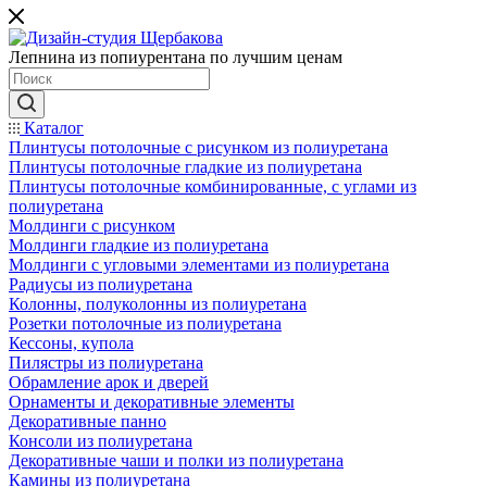
Лепнина из попиурентана по лучшим ценам
Каталог
Плинтусы потолочные с рисунком из полиуретана
Плинтусы потолочные гладкие из полиуретана
Плинтусы потолочные комбинированные, с углами из
полиуретана
Молдинги c рисунком
Молдинги гладкие из полиуретана
Молдинги с угловыми элементами из полиуретана
Радиусы из полиуретана
Колонны, полуколонны из полиуретана
Розетки потолочные из полиуретана
Кессоны, купола
Пилястры из полиуретана
Обрамление арок и дверей
Орнаменты и декоративные элементы
Декоративные панно
Консоли из полиуретана
Декоративные чаши и полки из полиуретана
Камины из полиуретана