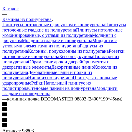
—
Каталог
—
Камины из полиуретана
Плинтусы потолочные с рисунком из полиуретана
Плинтусы
потолочные гладкие из полиуретана
Плинтусы потолочные
комбинированные, с углами из полиуретана
Молдинги c
рисунком
Молдинги гладкие из полиуретана
Молдинги с
угловыми элементами из полиуретана
Радиусы из
полиуретана
Колонны, полуколонны из полиуретана
Розетки
потолочные из полиуретана
Кессоны, купола
Пилястры из
полиуретана
Обрамление арок и дверей
Орнаменты и
декоративные элементы
Декоративные панно
Консоли из
полиуретана
Декоративные чаши и полки из
полиуретана
Ниши из полиуретана
Плинтусы напольные
ударопрочные
Рейки
Напольный плинтус из
полистирола
Стеновые панели из полиуретана
Молдинги
гладкие из полиуретана
—
каминная полка DECOMASTER 98803 (2400*190*45мм)
Артикул:
98803