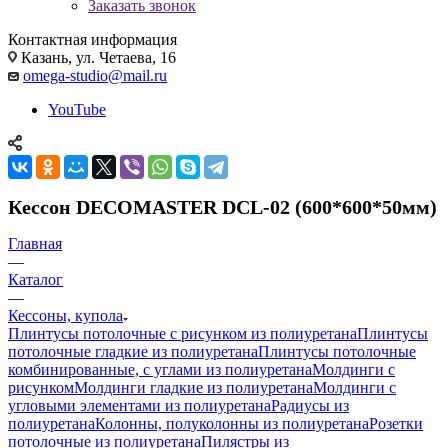
Заказать звонок
Контактная информация
Казань, ул. Четаева, 16
omega-studio@mail.ru
YouTube
Кессон DECOMASTER DCL-02 (600*600*50мм)
Главная
—
Каталог
—
Кессоны, купола
Плинтусы потолочные с рисунком из полиуретана
Плинтусы
потолочные гладкие из полиуретана
Плинтусы потолочные
комбинированные, с углами из полиуретана
Молдинги c
рисунком
Молдинги гладкие из полиуретана
Молдинги с
угловыми элементами из полиуретана
Радиусы из
полиуретана
Колонны, полуколонны из полиуретана
Розетки
потолочные из полиуретана
Пилястры из