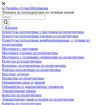
Лепнина из попиурентана по лучшим ценам
Каталог
Плинтусы потолочные с рисунком из полиуретана
Плинтусы потолочные гладкие из полиуретана
Плинтусы потолочные комбинированные, с углами из
полиуретана
Молдинги c рисунком
Молдинги гладкие из полиуретана
Молдинги с угловыми элементами из полиуретана
Радиусы из полиуретана
Колонны, полуколонны из полиуретана
Розетки потолочные из полиуретана
Кессоны, купола
Пилястры из полиуретана
Обрамление арок и дверей
Орнаменты и декоративные элементы
Декоративные панно
Консоли из полиуретана
Декоративные чаши и полки из полиуретана
Камины из полиуретана