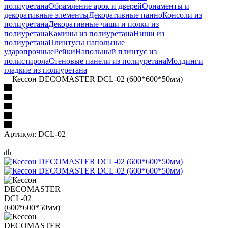
полиуретана
Обрамление арок и дверей
Орнаменты и
декоративные элементы
Декоративные панно
Консоли из
полиуретана
Декоративные чаши и полки из
полиуретана
Камины из полиуретана
Ниши из
полиуретана
Плинтусы напольные
ударопрочные
Рейки
Напольный плинтус из
полистирола
Стеновые панели из полиуретана
Молдинги
гладкие из полиуретана
—
Кессон DECOMASTER DCL-02 (600*600*50мм)
Артикул:
DCL-02