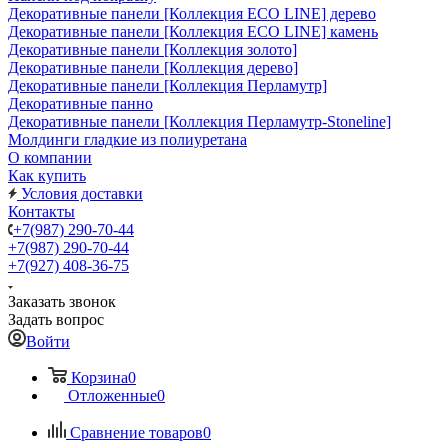
Декоративные панели [Коллекция ECO LINE] дерево
Декоративные панели [Коллекция ECO LINE] камень
Декоративные панели [Коллекция золото]
Декоративные панели [Коллекция дерево]
Декоративные панели [Коллекция Перламутр]
Декоративные панно
Декоративные панели [Коллекция Перламутр-Stoneline]
Молдинги гладкие из полиуретана
О компании
Как купить
Условия доставки
Контакты
+7(987) 290-70-44
+7(987) 290-70-44
+7(927) 408-36-75
Заказать звонок
Задать вопрос
Войти
Корзина
0
Отложенные
0
Сравнение товаров
0