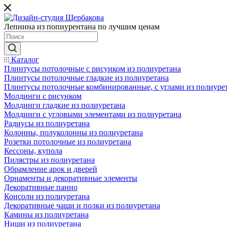
Лепнина из попиурентана по лучшим ценам
Каталог
Плинтусы потолочные с рисунком из полиуретана
Плинтусы потолочные гладкие из полиуретана
Плинтусы потолочные комбинированные, с углами из полиуре
Молдинги c рисунком
Молдинги гладкие из полиуретана
Молдинги с угловыми элементами из полиуретана
Радиусы из полиуретана
Колонны, полуколонны из полиуретана
Розетки потолочные из полиуретана
Кессоны, купола
Пилястры из полиуретана
Обрамление арок и дверей
Орнаменты и декоративные элементы
Декоративные панно
Консоли из полиуретана
Декоративные чаши и полки из полиуретана
Камины из полиуретана
Ниши из полиуретана