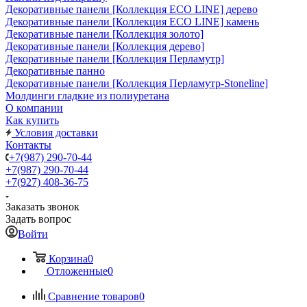
Декоративные панели [Коллекция ECO LINE] дерево
Декоративные панели [Коллекция ECO LINE] камень
Декоративные панели [Коллекция золото]
Декоративные панели [Коллекция дерево]
Декоративные панели [Коллекция Перламутр]
Декоративные панно
Декоративные панели [Коллекция Перламутр-Stoneline]
Молдинги гладкие из полиуретана
О компании
Как купить
Условия доставки
Контакты
+7(987) 290-70-44
+7(987) 290-70-44
+7(927) 408-36-75
Заказать звонок
Задать вопрос
Войти
Корзина
0
Отложенные
0
Сравнение товаров
0