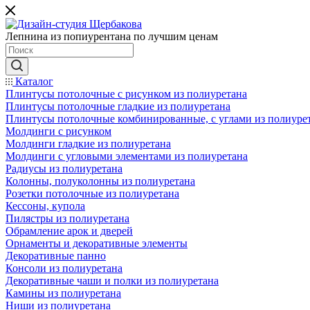
Лепнина из попиурентана по лучшим ценам
Каталог
Плинтусы потолочные с рисунком из полиуретана
Плинтусы потолочные гладкие из полиуретана
Плинтусы потолочные комбинированные, с углами из полиуре
Молдинги c рисунком
Молдинги гладкие из полиуретана
Молдинги с угловыми элементами из полиуретана
Радиусы из полиуретана
Колонны, полуколонны из полиуретана
Розетки потолочные из полиуретана
Кессоны, купола
Пилястры из полиуретана
Обрамление арок и дверей
Орнаменты и декоративные элементы
Декоративные панно
Консоли из полиуретана
Декоративные чаши и полки из полиуретана
Камины из полиуретана
Ниши из полиуретана