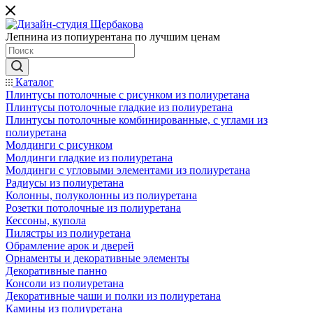
Лепнина из попиурентана по лучшим ценам
Каталог
Плинтусы потолочные с рисунком из полиуретана
Плинтусы потолочные гладкие из полиуретана
Плинтусы потолочные комбинированные, с углами из
полиуретана
Молдинги c рисунком
Молдинги гладкие из полиуретана
Молдинги с угловыми элементами из полиуретана
Радиусы из полиуретана
Колонны, полуколонны из полиуретана
Розетки потолочные из полиуретана
Кессоны, купола
Пилястры из полиуретана
Обрамление арок и дверей
Орнаменты и декоративные элементы
Декоративные панно
Консоли из полиуретана
Декоративные чаши и полки из полиуретана
Камины из полиуретана