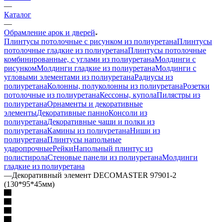
—
Каталог
—
Обрамление арок и дверей
Плинтусы потолочные с рисунком из полиуретана
Плинтусы
потолочные гладкие из полиуретана
Плинтусы потолочные
комбинированные, с углами из полиуретана
Молдинги c
рисунком
Молдинги гладкие из полиуретана
Молдинги с
угловыми элементами из полиуретана
Радиусы из
полиуретана
Колонны, полуколонны из полиуретана
Розетки
потолочные из полиуретана
Кессоны, купола
Пилястры из
полиуретана
Орнаменты и декоративные
элементы
Декоративные панно
Консоли из
полиуретана
Декоративные чаши и полки из
полиуретана
Камины из полиуретана
Ниши из
полиуретана
Плинтусы напольные
ударопрочные
Рейки
Напольный плинтус из
полистирола
Стеновые панели из полиуретана
Молдинги
гладкие из полиуретана
—
Декоративный элемент DECOMASTER 97901-2
(130*95*45мм)