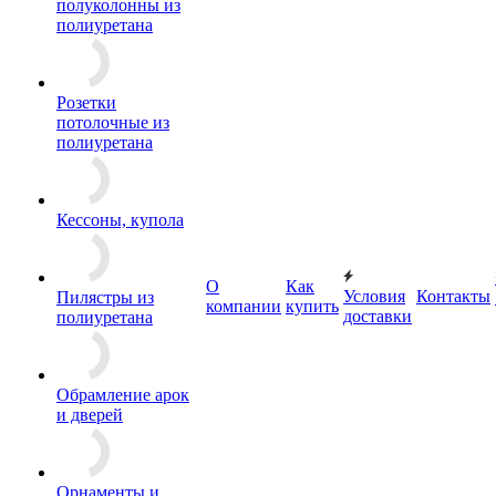
полуколонны из
полиуретана
Розетки
потолочные из
полиуретана
Кессоны, купола
О
Как
Условия
Контакты
Пилястры из
компании
купить
доставки
полиуретана
Обрамление арок
и дверей
Орнаменты и