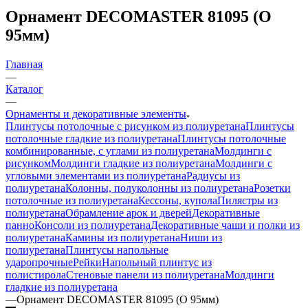
Орнамент DECOMASTER 81095 (О
95мм)
Главная
—
Каталог
—
Орнаменты и декоративные элементы
Плинтусы потолочные с рисунком из полиуретана
Плинтусы
потолочные гладкие из полиуретана
Плинтусы потолочные
комбинированные, с углами из полиуретана
Молдинги c
рисунком
Молдинги гладкие из полиуретана
Молдинги с
угловыми элементами из полиуретана
Радиусы из
полиуретана
Колонны, полуколонны из полиуретана
Розетки
потолочные из полиуретана
Кессоны, купола
Пилястры из
полиуретана
Обрамление арок и дверей
Декоративные
панно
Консоли из полиуретана
Декоративные чаши и полки из
полиуретана
Камины из полиуретана
Ниши из
полиуретана
Плинтусы напольные
ударопрочные
Рейки
Напольный плинтус из
полистирола
Стеновые панели из полиуретана
Молдинги
гладкие из полиуретана
—
Орнамент DECOMASTER 81095 (О 95мм)