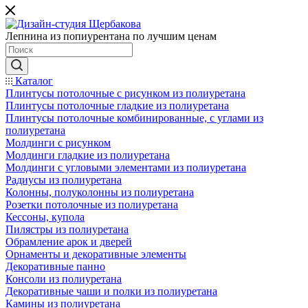
Лепнина из попиурентана по лучшим ценам
Каталог
Плинтусы потолочные с рисунком из полиуретана
Плинтусы потолочные гладкие из полиуретана
Плинтусы потолочные комбинированные, с углами из
полиуретана
Молдинги c рисунком
Молдинги гладкие из полиуретана
Молдинги с угловыми элементами из полиуретана
Радиусы из полиуретана
Колонны, полуколонны из полиуретана
Розетки потолочные из полиуретана
Кессоны, купола
Пилястры из полиуретана
Обрамление арок и дверей
Орнаменты и декоративные элементы
Декоративные панно
Консоли из полиуретана
Декоративные чаши и полки из полиуретана
Камины из полиуретана