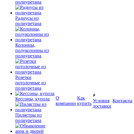
полиуретана
Радиусы из
полиуретана
Колонны,
полуколонны из
полиуретана
Розетки
потолочные из
полиуретана
О
Как
Кессоны, купола
Условия
Контакты
компании
купить
доставки
Пилястры из
полиуретана