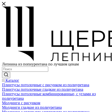
Лепнина из попиурентана по лучшим ценам
Каталог
Плинтусы потолочные с рисунком из полиуретана
Плинтусы потолочные гладкие из полиуретана
Плинтусы потолочные комбинированные, с углами из
полиуретана
Молдинги c рисунком
Молдинги гладкие из полиуретана
Молдинги с угловыми элементами из полиуретана