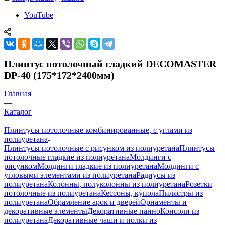
YouTube
Плинтус потолочный гладкий DECOMASTER
DP-40 (175*172*2400мм)
Главная
—
Каталог
—
Плинтусы потолочные комбинированные, с углами из
полиуретана
Плинтусы потолочные с рисунком из полиуретана
Плинтусы
потолочные гладкие из полиуретана
Молдинги c
рисунком
Молдинги гладкие из полиуретана
Молдинги с
угловыми элементами из полиуретана
Радиусы из
полиуретана
Колонны, полуколонны из полиуретана
Розетки
потолочные из полиуретана
Кессоны, купола
Пилястры из
полиуретана
Обрамление арок и дверей
Орнаменты и
декоративные элементы
Декоративные панно
Консоли из
полиуретана
Декоративные чаши и полки из