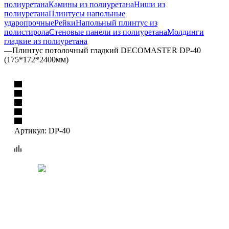
полиуретана
Камины из полиуретана
Ниши из
полиуретана
Плинтусы напольные
ударопрочные
Рейки
Напольный плинтус из
полистирола
Стеновые панели из полиуретана
Молдинги
гладкие из полиуретана
—
Плинтус потолочный гладкий DECOMASTER DP-40
(175*172*2400мм)
Артикул:
DP-40