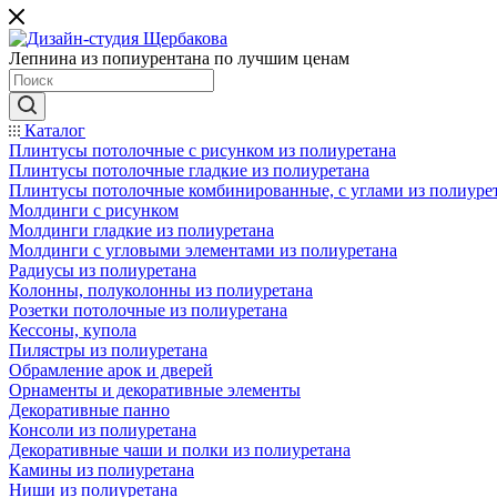
Лепнина из попиурентана по лучшим ценам
Каталог
Плинтусы потолочные с рисунком из полиуретана
Плинтусы потолочные гладкие из полиуретана
Плинтусы потолочные комбинированные, с углами из полиуре
Молдинги c рисунком
Молдинги гладкие из полиуретана
Молдинги с угловыми элементами из полиуретана
Радиусы из полиуретана
Колонны, полуколонны из полиуретана
Розетки потолочные из полиуретана
Кессоны, купола
Пилястры из полиуретана
Обрамление арок и дверей
Орнаменты и декоративные элементы
Декоративные панно
Консоли из полиуретана
Декоративные чаши и полки из полиуретана
Камины из полиуретана
Ниши из полиуретана