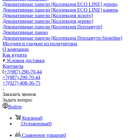
Декоративные панели [Коллекция ECO LINE] дерево
Декоративные панели [Коллекция ECO LINE] камень
Декоративные панели [Коллекция золото]
Декоративные панели [Коллекция дерево]
Декоративные панели [Коллекция Перламутр]
Декоративные панно
Декоративные панели [Коллекция Перламутр-Stoneline]
Молдинги гладкие из полиуретана
О компании
Как купить
Условия доставки
Контакты
+7(987) 290-70-44
+7(987) 290-70-44
+7(927) 408-36-75
Заказать звонок
Задать вопрос
Войти
Корзина
0
Отложенные
0
Сравнение товаров
0