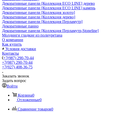
Декоративные панели [Коллекция ECO LINE] дерево
Декоративные панели [Коллекция ECO LINE] камень
Декоративные панели [Коллекция золото]
Декоративные панели [Коллекция дерево]
Декоративные панели [Коллекция Перламутр]
Декоративные панно
Декоративные панели [Коллекция Перламутр-Stoneline]
Молдинги гладкие из полиуретана
О компании
Как купить
Условия доставки
Контакты
+7(987) 290-70-44
+7(987) 290-70-44
+7(927) 408-36-75
Заказать звонок
Задать вопрос
Войти
Корзина
0
Отложенные
0
Сравнение товаров
0