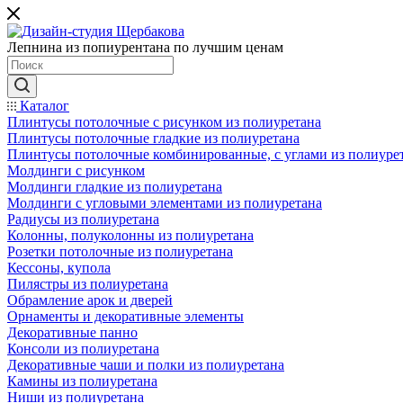
Лепнина из попиурентана по лучшим ценам
Каталог
Плинтусы потолочные с рисунком из полиуретана
Плинтусы потолочные гладкие из полиуретана
Плинтусы потолочные комбинированные, с углами из полиуре
Молдинги c рисунком
Молдинги гладкие из полиуретана
Молдинги с угловыми элементами из полиуретана
Радиусы из полиуретана
Колонны, полуколонны из полиуретана
Розетки потолочные из полиуретана
Кессоны, купола
Пилястры из полиуретана
Обрамление арок и дверей
Орнаменты и декоративные элементы
Декоративные панно
Консоли из полиуретана
Декоративные чаши и полки из полиуретана
Камины из полиуретана
Ниши из полиуретана