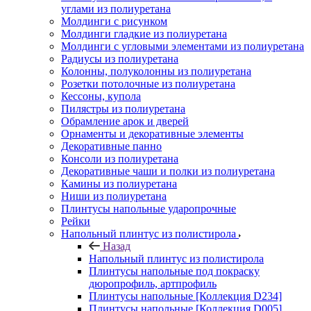
углами из полиуретана
Молдинги c рисунком
Молдинги гладкие из полиуретана
Молдинги с угловыми элементами из полиуретана
Радиусы из полиуретана
Колонны, полуколонны из полиуретана
Розетки потолочные из полиуретана
Кессоны, купола
Пилястры из полиуретана
Обрамление арок и дверей
Орнаменты и декоративные элементы
Декоративные панно
Консоли из полиуретана
Декоративные чаши и полки из полиуретана
Камины из полиуретана
Ниши из полиуретана
Плинтусы напольные ударопрочные
Рейки
Напольный плинтус из полистирола
Назад
Напольный плинтус из полистирола
Плинтусы напольные под покраску
дюропрофиль, артпрофиль
Плинтусы напольные [Коллекция D234]
Плинтусы напольные [Коллекция D005]