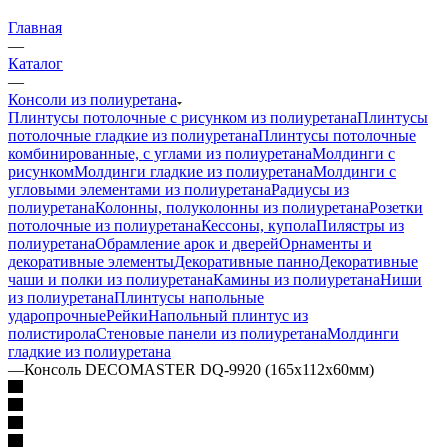
Главная
—
Каталог
—
Консоли из полиуретана
Плинтусы потолочные с рисунком из полиуретана
Плинтусы
потолочные гладкие из полиуретана
Плинтусы потолочные
комбинированные, с углами из полиуретана
Молдинги c
рисунком
Молдинги гладкие из полиуретана
Молдинги с
угловыми элементами из полиуретана
Радиусы из
полиуретана
Колонны, полуколонны из полиуретана
Розетки
потолочные из полиуретана
Кессоны, купола
Пилястры из
полиуретана
Обрамление арок и дверей
Орнаменты и
декоративные элементы
Декоративные панно
Декоративные
чаши и полки из полиуретана
Камины из полиуретана
Ниши
из полиуретана
Плинтусы напольные
ударопрочные
Рейки
Напольный плинтус из
полистирола
Стеновые панели из полиуретана
Молдинги
гладкие из полиуретана
—
Консоль DECOMASTER DQ-9920 (165x112x60мм)