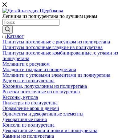
Лепнина из попиурентана по лучшим ценам
Каталог
Плинтусы потолочные с рисунком из полиуретана
Плинтусы потолочные гладкие из полиуретана
Плинтусы потолочные комбинированные, с углами из
полиуретана
Молдинги c рисунком
Молдинги гладкие из полиуретана
Молдинги с угловыми элементами из полиуретана
Радиусы из полиуретана
Колонны, полуколонны из полиуретана
Розетки потолочные из полиуретана
Кессоны, купола
Пилястры из полиуретана
Обрамление арок и дверей
Орнаменты и декоративные элементы
Декоративные панно
Консоли из полиуретана
Декоративные чаши и полки из полиуретана
Камины из полиуретана