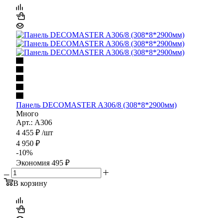
Панель DECOMASTER A306/8 (308*8*2900мм)
Много
Арт.: A306
4 455
₽
/шт
4 950
₽
-
10
%
Экономия
495
₽
В корзину