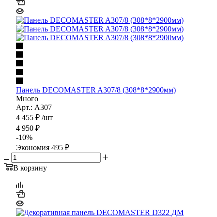
Панель DECOMASTER A307/8 (308*8*2900мм)
Много
Арт.: A307
4 455
₽
/шт
4 950
₽
-
10
%
Экономия
495
₽
В корзину