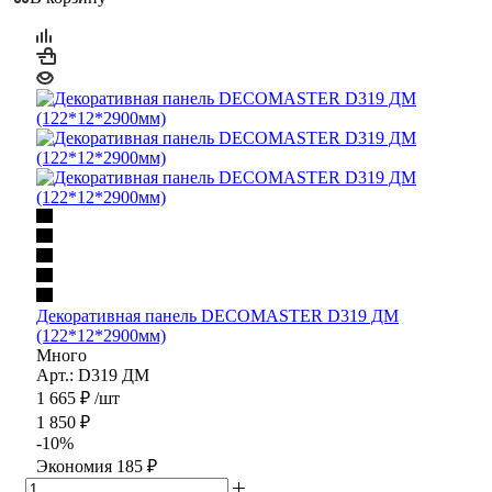
Декоративная панель DECOMASTER D319 ДМ
(122*12*2900мм)
Много
Арт.: D319 ДМ
1 665
₽
/шт
1 850
₽
-
10
%
Экономия
185
₽