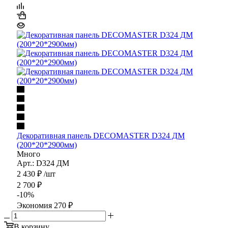
Декоративная панель DECOMASTER D324 ДМ
(200*20*2900мм)
Много
Арт.: D324 ДМ
2 430
₽
/шт
2 700
₽
-
10
%
Экономия
270
₽
В корзину