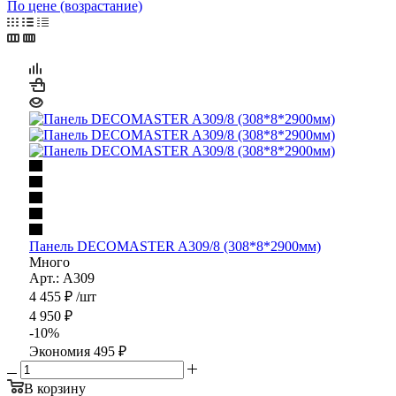
По цене (возрастание)
Панель DECOMASTER A309/8 (308*8*2900мм)
Много
Арт.: A309
4 455
₽
/шт
4 950
₽
-
10
%
Экономия
495
₽
В корзину