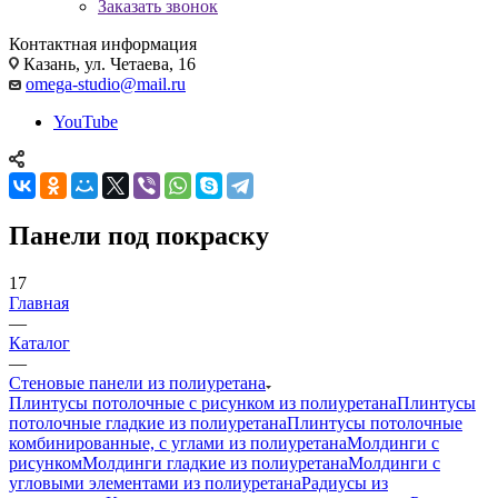
Заказать звонок
Контактная информация
Казань, ул. Четаева, 16
omega-studio@mail.ru
YouTube
Панели под покраску
17
Главная
—
Каталог
—
Стеновые панели из полиуретана
Плинтусы потолочные с рисунком из полиуретана
Плинтусы
потолочные гладкие из полиуретана
Плинтусы потолочные
комбинированные, с углами из полиуретана
Молдинги c
рисунком
Молдинги гладкие из полиуретана
Молдинги с
угловыми элементами из полиуретана
Радиусы из