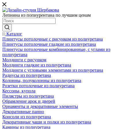
Лепнина из попиурентана по лучшим ценам
Каталог
Плинтусы потолочные с рисунком из полиуретана
Плинтусы потолочные гладкие из полиуретана
Плинтусы потолочные комбинированные, с углами из
полиуретана
Молдинги c рисунком
Молдинги гладкие из полиуретана
Молдинги с угловыми элементами из полиуретана
Радиусы из полиуретана
Колонны, полуколонны из полиуретана
Розетки потолочные из полиуретана
Кессоны, купола
Пилястры из полиуретана
Обрамление арок и дверей
Орнаменты и декоративные элементы
Декоративные панно
Консоли из полиуретана
Декоративные чаши и полки из полиуретана
Камины из полиуретана