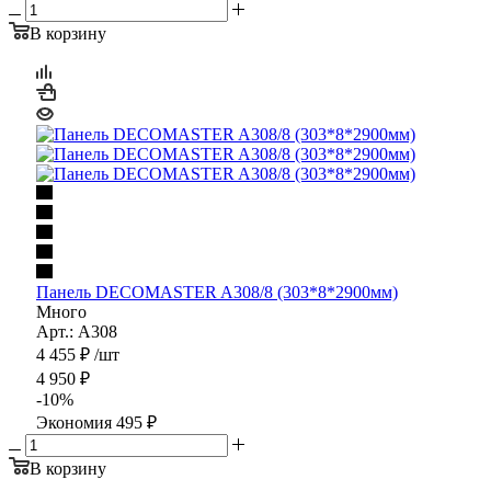
В корзину
Панель DECOMASTER A308/8 (303*8*2900мм)
Много
Арт.: A308
4 455
₽
/шт
4 950
₽
-
10
%
Экономия
495
₽
В корзину