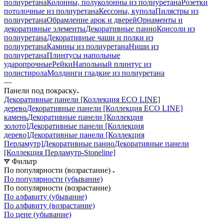
полиуретана
Колонны, полуколонны из полиуретана
Розетки
потолочные из полиуретана
Кессоны, купола
Пилястры из
полиуретана
Обрамление арок и дверей
Орнаменты и
декоративные элементы
Декоративные панно
Консоли из
полиуретана
Декоративные чаши и полки из
полиуретана
Камины из полиуретана
Ниши из
полиуретана
Плинтусы напольные
ударопрочные
Рейки
Напольный плинтус из
полистирола
Молдинги гладкие из полиуретана
—
Панели под покраску
Декоративные панели [Коллекция ECO LINE]
дерево
Декоративные панели [Коллекция ECO LINE]
камень
Декоративные панели [Коллекция
золото]
Декоративные панели [Коллекция
дерево]
Декоративные панели [Коллекция
Перламутр]
Декоративные панно
Декоративные панели
[Коллекция Перламутр-Stoneline]
Фильтр
По популярности (возрастание)
По популярности (убывание)
По популярности (возрастание)
По алфавиту (убывание)
По алфавиту (возрастание)
По цене (убывание)