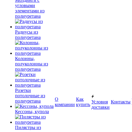
Молдинги с
угловыми
элементами из
полиуретана
Радиусы из
полиуретана
Колонны,
полуколонны из
полиуретана
Розетки
потолочные из
О
Как
полиуретана
Условия
Контакты
компании
купить
доставки
Кессоны, купола
Пилястры из