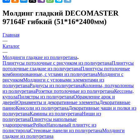
Молдинг гладкий DECOMASTER
97164F гибкий (51*16*2400мм)
Главная
—
Каталог
—
Молдинги гладкие из полиуретана
Плинтусы потолочные с рисунком из полиуретана
Плинтусы
потолочные гладкие из полиуретана
Плинтусы потолочные
комбинированные, с углами из полиуретана
Молдинги c
рисунком
Молдинги с угловыми элементами из
полиуретана
Радиусы из полиуретана
Колонны, полуколонны
из полиуретана
Розетки потолочные из полиуретана
Кессоны,
купола
Пилястры из полиуретана
Обрамление арок и
дверей
Орнаменты и декоративные элементы
Декоративные
панно
Консоли из полиуретана
Декоративные чаши и полки из
полиуретана
Камины из полиуретана
Ниши из
полиуретана
Плинтусы напольные
ударопрочные
Рейки
Напольный плинтус из
полистирола
Стеновые панели из полиуретана
Молдинги
гладкие из полиуретана