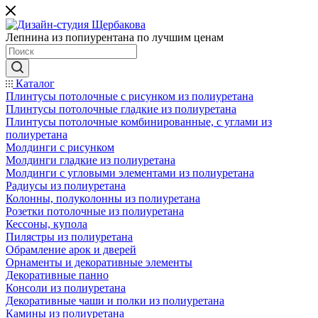
Лепнина из попиурентана по лучшим ценам
Каталог
Плинтусы потолочные с рисунком из полиуретана
Плинтусы потолочные гладкие из полиуретана
Плинтусы потолочные комбинированные, с углами из
полиуретана
Молдинги c рисунком
Молдинги гладкие из полиуретана
Молдинги с угловыми элементами из полиуретана
Радиусы из полиуретана
Колонны, полуколонны из полиуретана
Розетки потолочные из полиуретана
Кессоны, купола
Пилястры из полиуретана
Обрамление арок и дверей
Орнаменты и декоративные элементы
Декоративные панно
Консоли из полиуретана
Декоративные чаши и полки из полиуретана
Камины из полиуретана