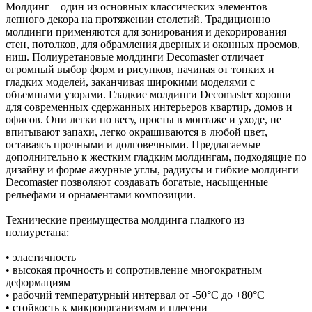
Молдинг – один из основных классических элементов
лепного декора на протяжении столетий. Традиционно
молдинги применяются для зонирования и декорирования
стен, потолков, для обрамления дверных и оконных проемов,
ниш. Полиуретановые молдинги Decomaster отличает
огромный выбор форм и рисунков, начиная от тонких и
гладких моделей, заканчивая широкими моделями с
объемными узорами. Гладкие молдинги Decomaster хороши
для современных сдержанных интерьеров квартир, домов и
офисов. Они легки по весу, просты в монтаже и уходе, не
впитывают запахи, легко окрашиваются в любой цвет,
оставаясь прочными и долговечными. Предлагаемые
дополнительно к жестким гладким молдингам, подходящие по
дизайну и форме ажурные углы, радиусы и гибкие молдинги
Decomaster позволяют создавать богатые, насыщенные
рельефами и орнаментами композиции.
Технические преимущества молдинга гладкого из
полиуретана:
• эластичность
• высокая прочность и сопротивление многократным
деформациям
• рабочий температурный интервал от -50°С до +80°С
• стойкость к микроорганизмам и плесени