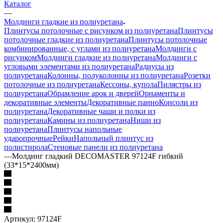
Каталог
—
Молдинги гладкие из полиуретана
Плинтусы потолочные с рисунком из полиуретана
Плинтусы
потолочные гладкие из полиуретана
Плинтусы потолочные
комбинированные, с углами из полиуретана
Молдинги c
рисунком
Молдинги гладкие из полиуретана
Молдинги с
угловыми элементами из полиуретана
Радиусы из
полиуретана
Колонны, полуколонны из полиуретана
Розетки
потолочные из полиуретана
Кессоны, купола
Пилястры из
полиуретана
Обрамление арок и дверей
Орнаменты и
декоративные элементы
Декоративные панно
Консоли из
полиуретана
Декоративные чаши и полки из
полиуретана
Камины из полиуретана
Ниши из
полиуретана
Плинтусы напольные
ударопрочные
Рейки
Напольный плинтус из
полистирола
Стеновые панели из полиуретана
—
Молдинг гладкий DECOMASTER 97124F гибкий
(33*15*2400мм)
Артикул:
97124F