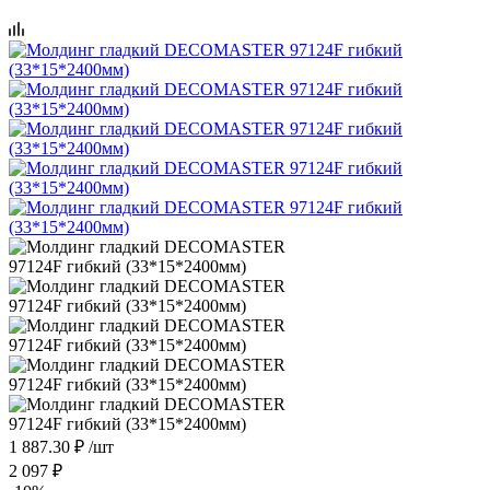
1 887.30
₽
/шт
2 097
₽