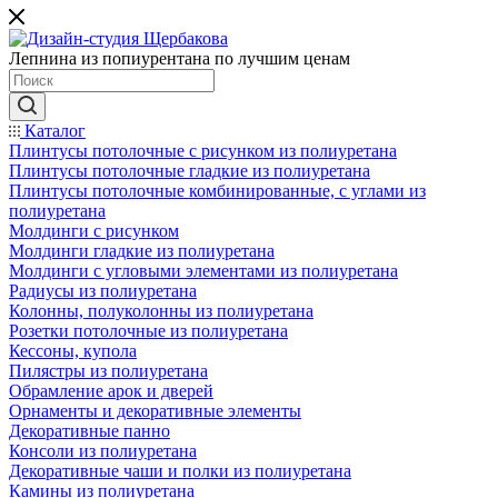
Лепнина из попиурентана по лучшим ценам
Каталог
Плинтусы потолочные с рисунком из полиуретана
Плинтусы потолочные гладкие из полиуретана
Плинтусы потолочные комбинированные, с углами из
полиуретана
Молдинги c рисунком
Молдинги гладкие из полиуретана
Молдинги с угловыми элементами из полиуретана
Радиусы из полиуретана
Колонны, полуколонны из полиуретана
Розетки потолочные из полиуретана
Кессоны, купола
Пилястры из полиуретана
Обрамление арок и дверей
Орнаменты и декоративные элементы
Декоративные панно
Консоли из полиуретана
Декоративные чаши и полки из полиуретана
Камины из полиуретана