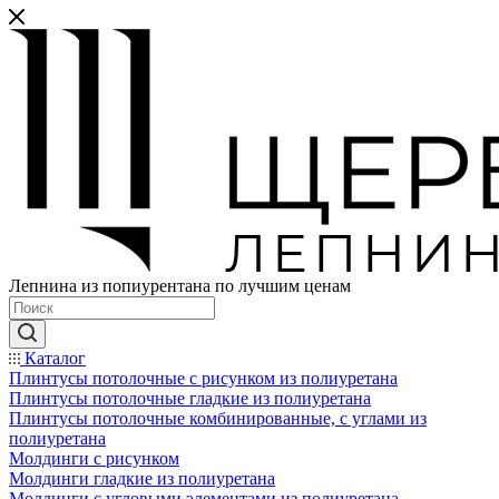
Лепнина из попиурентана по лучшим ценам
Каталог
Плинтусы потолочные с рисунком из полиуретана
Плинтусы потолочные гладкие из полиуретана
Плинтусы потолочные комбинированные, с углами из
полиуретана
Молдинги c рисунком
Молдинги гладкие из полиуретана
Молдинги с угловыми элементами из полиуретана