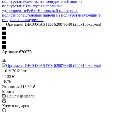
полиуретана
Камины из полиуретана
Ниши из
полиуретана
Плинтусы напольные
ударопрочные
Рейки
Напольный плинтус из
полистирола
Стеновые панели из полиуретана
Молдинги
гладкие из полиуретана
—
Орнамент DECOMASTER 62007R/40 (255x150x20мм)
Артикул:
62007R
1 019.70
₽
/шт
1 133
₽
-
10
%
Экономия
113.30
₽
Много
Нашли дешевле?
Хочу в подарок