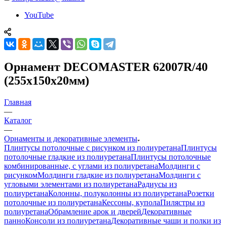
YouTube
Орнамент DECOMASTER 62007R/40
(255x150x20мм)
Главная
—
Каталог
—
Орнаменты и декоративные элементы
Плинтусы потолочные с рисунком из полиуретана
Плинтусы
потолочные гладкие из полиуретана
Плинтусы потолочные
комбинированные, с углами из полиуретана
Молдинги c
рисунком
Молдинги гладкие из полиуретана
Молдинги с
угловыми элементами из полиуретана
Радиусы из
полиуретана
Колонны, полуколонны из полиуретана
Розетки
потолочные из полиуретана
Кессоны, купола
Пилястры из
полиуретана
Обрамление арок и дверей
Декоративные
панно
Консоли из полиуретана
Декоративные чаши и полки из