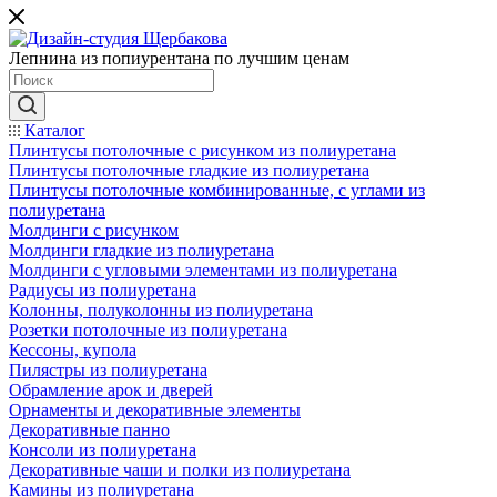
Лепнина из попиурентана по лучшим ценам
Каталог
Плинтусы потолочные с рисунком из полиуретана
Плинтусы потолочные гладкие из полиуретана
Плинтусы потолочные комбинированные, с углами из
полиуретана
Молдинги c рисунком
Молдинги гладкие из полиуретана
Молдинги с угловыми элементами из полиуретана
Радиусы из полиуретана
Колонны, полуколонны из полиуретана
Розетки потолочные из полиуретана
Кессоны, купола
Пилястры из полиуретана
Обрамление арок и дверей
Орнаменты и декоративные элементы
Декоративные панно
Консоли из полиуретана
Декоративные чаши и полки из полиуретана
Камины из полиуретана