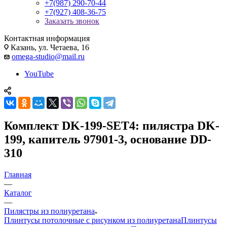
+7(987) 290-70-44
+7(927) 408-36-75
Заказать звонок
Контактная информация
Казань, ул. Четаева, 16
omega-studio@mail.ru
YouTube
Комплект DK-199-SET4: пилястра DK-
199, капитель 97901-3, основание DD-
310
Главная
—
Каталог
—
Пилястры из полиуретана
Плинтусы потолочные с рисунком из полиуретана
Плинтусы