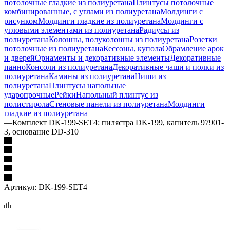
потолочные гладкие из полиуретана
Плинтусы потолочные
комбинированные, с углами из полиуретана
Молдинги c
рисунком
Молдинги гладкие из полиуретана
Молдинги с
угловыми элементами из полиуретана
Радиусы из
полиуретана
Колонны, полуколонны из полиуретана
Розетки
потолочные из полиуретана
Кессоны, купола
Обрамление арок
и дверей
Орнаменты и декоративные элементы
Декоративные
панно
Консоли из полиуретана
Декоративные чаши и полки из
полиуретана
Камины из полиуретана
Ниши из
полиуретана
Плинтусы напольные
ударопрочные
Рейки
Напольный плинтус из
полистирола
Стеновые панели из полиуретана
Молдинги
гладкие из полиуретана
—
Комплект DK-199-SET4: пилястра DK-199, капитель 97901-
3, основание DD-310
Артикул:
DK-199-SET4