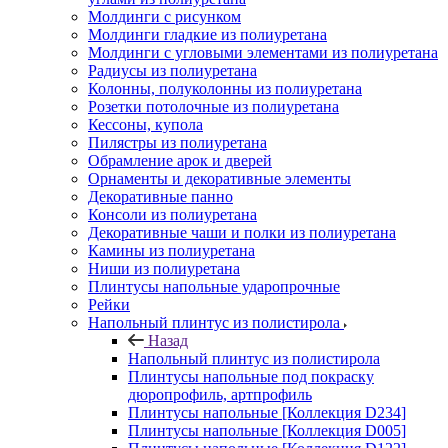
Молдинги c рисунком
Молдинги гладкие из полиуретана
Молдинги с угловыми элементами из полиуретана
Радиусы из полиуретана
Колонны, полуколонны из полиуретана
Розетки потолочные из полиуретана
Кессоны, купола
Пилястры из полиуретана
Обрамление арок и дверей
Орнаменты и декоративные элементы
Декоративные панно
Консоли из полиуретана
Декоративные чаши и полки из полиуретана
Камины из полиуретана
Ниши из полиуретана
Плинтусы напольные ударопрочные
Рейки
Напольный плинтус из полистирола
Назад
Напольный плинтус из полистирола
Плинтусы напольные под покраску
дюропрофиль, артпрофиль
Плинтусы напольные [Коллекция D234]
Плинтусы напольные [Коллекция D005]