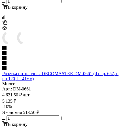
В корзину
Розетка потолочная DECOMASTER DM-0661 (d нар. 657, d
вн.120, h=41мм)
Много
Арт.: DM-0661
4 621.50
₽
/шт
5 135
₽
-
10
%
Экономия
513.50
₽
В корзину