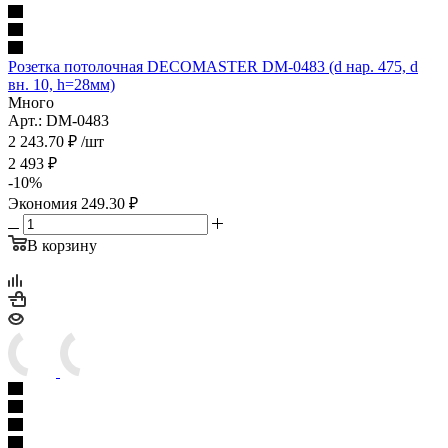
Розетка потолочная DECOMASTER DM-0483 (d нар. 475, d
вн. 10, h=28мм)
Много
Арт.: DM-0483
2 243.70
₽
/шт
2 493
₽
-
10
%
Экономия
249.30
₽
В корзину