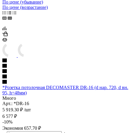
По цене (убывание)
По цене (возрастание)
*Розетка потолочная DECOMASTER DR-16 (d нар. 720, d вн.
95, h=48мм)
Много
Арт.: *DR-16
5 919.30
₽
/шт
6 577
₽
-
10
%
Экономия
657.70
₽