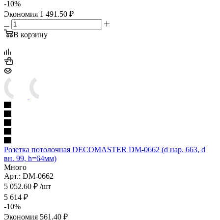
-
10
%
Экономия
1 491.50
₽
В корзину
Розетка потолочная DECOMASTER DM-0662 (d нар. 663, d
вн. 99, h=64мм)
Много
Арт.: DM-0662
5 052.60
₽
/шт
5 614
₽
-
10
%
Экономия
561.40
₽