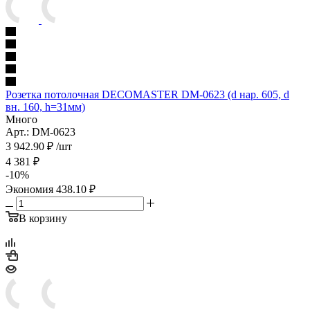
Розетка потолочная DECOMASTER DM-0623 (d нар. 605, d
вн. 160, h=31мм)
Много
Арт.: DM-0623
3 942.90
₽
/шт
4 381
₽
-
10
%
Экономия
438.10
₽
В корзину