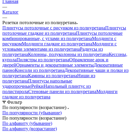
Главная
—
Каталог
—
Розетки потолочные из полиуретана
Плинтусы потолочные с рисунком из полиуретана
Плинтусы
потолочные гладкие из полиуретана
Плинтусы потолочные
комбинированные, с углами из полиуретана
Молдинги c
рисунком
Молдинги гладкие из полиуретана
Молдинги с
угловыми элементами из полиуретана
Радиусы из
полиуретана
Колонны, полуколонны из полиуретана
Кессоны,
купола
Пилястры из полиуретана
Обрамление арок и
дверей
Орнаменты и декоративные элементы
Декоративные
панно
Консоли из полиуретана
Декоративные чаши и полки из
полиуретана
Камины из полиуретана
Ниши из
полиуретана
Плинтусы напольные
ударопрочные
Рейки
Напольный плинтус из
полистирола
Стеновые панели из полиуретана
Молдинги
гладкие из полиуретана
Фильтр
По популярности (возрастание)
По популярности (убывание)
По популярности (возрастание)
По алфавиту (убывание)
По алфавиту (возрастание)