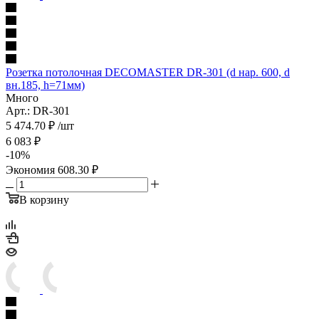
Розетка потолочная DECOMASTER DR-301 (d нар. 600, d
вн.185, h=71мм)
Много
Арт.: DR-301
5 474.70
₽
/шт
6 083
₽
-
10
%
Экономия
608.30
₽
В корзину