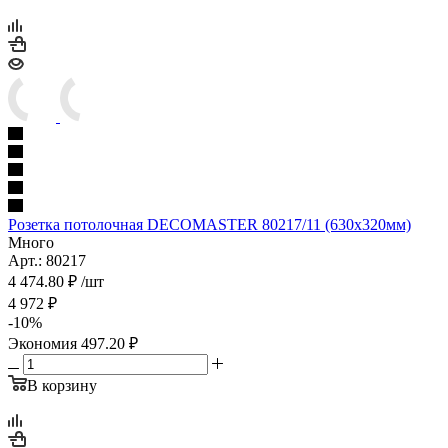
Розетка потолочная DECOMASTER 80217/11 (630x320мм)
Много
Арт.: 80217
4 474.80
₽
/шт
4 972
₽
-
10
%
Экономия
497.20
₽
В корзину