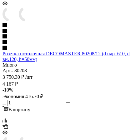
Розетка потолочная DECOMASTER 80208/12 (d нар. 610, d
вн.120, h=50мм)
Много
Арт.: 80208
3 750.30
₽
/шт
4 167
₽
-
10
%
Экономия
416.70
₽
В корзину