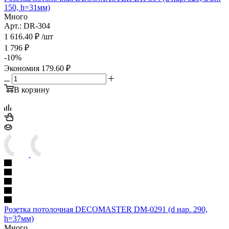
150, h=31мм)
Много
Арт.: DR-304
1 616.40
₽
/шт
1 796
₽
-
10
%
Экономия
179.60
₽
В корзину
Розетка потолочная DECOMASTER DM-0291 (d нар. 290,
h=37мм)
Много