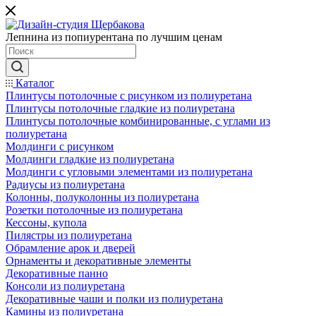
Лепнина из попиурентана по лучшим ценам
Каталог
Плинтусы потолочные с рисунком из полиуретана
Плинтусы потолочные гладкие из полиуретана
Плинтусы потолочные комбинированные, с углами из
полиуретана
Молдинги c рисунком
Молдинги гладкие из полиуретана
Молдинги с угловыми элементами из полиуретана
Радиусы из полиуретана
Колонны, полуколонны из полиуретана
Розетки потолочные из полиуретана
Кессоны, купола
Пилястры из полиуретана
Обрамление арок и дверей
Орнаменты и декоративные элементы
Декоративные панно
Консоли из полиуретана
Декоративные чаши и полки из полиуретана
Камины из полиуретана