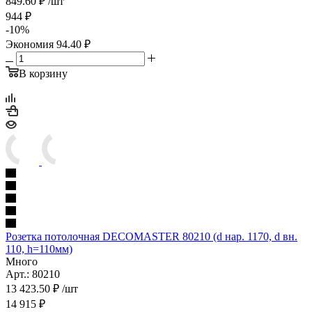
849.60
₽
/шт
944
₽
-
10
%
Экономия
94.40
₽
В корзину
Розетка потолочная DECOMASTER 80210 (d нар. 1170, d вн.
110, h=110мм)
Много
Арт.: 80210
13 423.50
₽
/шт
14 915
₽