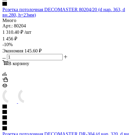
Розетка потолочная DECOMASTER 80204/20 (d нар. 363, d
вн.280, h=23мм)
Много
Арт.: 80204
1 310.40
₽
/шт
1 456
₽
-
10
%
Экономия
145.60
₽
В корзину
Розетка потолочная DECOMASTER DR-304 (d нар. 320, d вн.