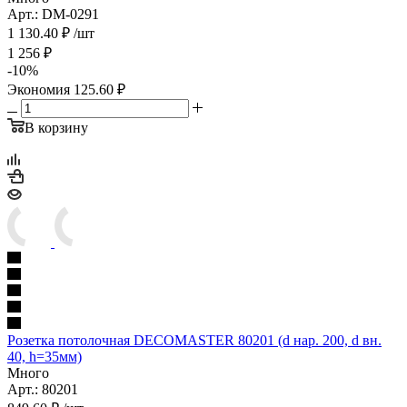
Арт.: DM-0291
1 130.40
₽
/шт
1 256
₽
-
10
%
Экономия
125.60
₽
В корзину
Розетка потолочная DECOMASTER 80201 (d нар. 200, d вн.
40, h=35мм)
Много
Арт.: 80201