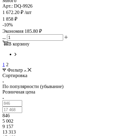
Много
Арт.: DQ-9926
1 672.20
₽
/шт
1 858
₽
-
10
%
Экономия
185.80
₽
В корзину
1
2
Фильтр
Сортировка
По популярности (убывание)
Розничная цена
846
5 002
9 157
13 313