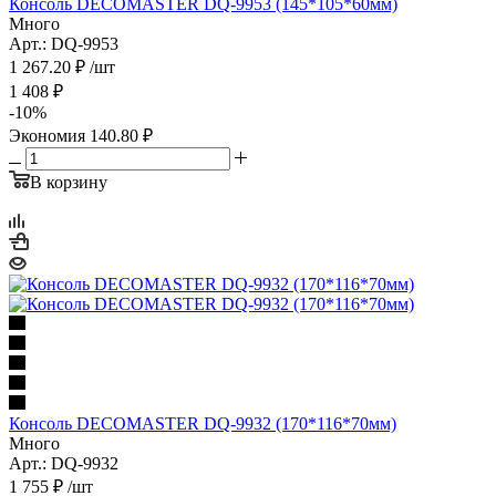
Консоль DECOMASTER DQ-9953 (145*105*60мм)
Много
Арт.: DQ-9953
1 267.20
₽
/шт
1 408
₽
-
10
%
Экономия
140.80
₽
В корзину
Консоль DECOMASTER DQ-9932 (170*116*70мм)
Много
Арт.: DQ-9932
1 755
₽
/шт