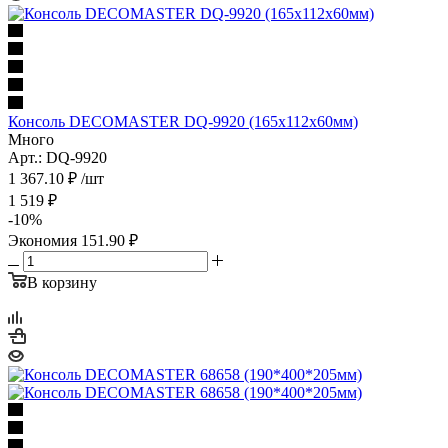
Консоль DECOMASTER DQ-9920 (165x112x60мм)
Много
Арт.: DQ-9920
1 367.10
₽
/шт
1 519
₽
-
10
%
Экономия
151.90
₽
В корзину