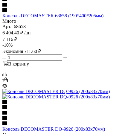
Консоль DECOMASTER 68658 (190*400*205мм)
Много
Арт.: 68658
6 404.40
₽
/шт
7 116
₽
-
10
%
Экономия
711.60
₽
В корзину
Консоль DECOMASTER DQ-9926 (200x83x70мм)