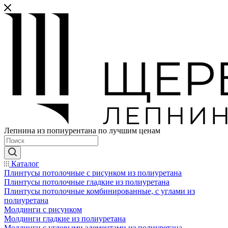
Лепнина из попиурентана по лучшим ценам
Каталог
Плинтусы потолочные с рисунком из полиуретана
Плинтусы потолочные гладкие из полиуретана
Плинтусы потолочные комбинированные, с углами из
полиуретана
Молдинги c рисунком
Молдинги гладкие из полиуретана
Молдинги с угловыми элементами из полиуретана