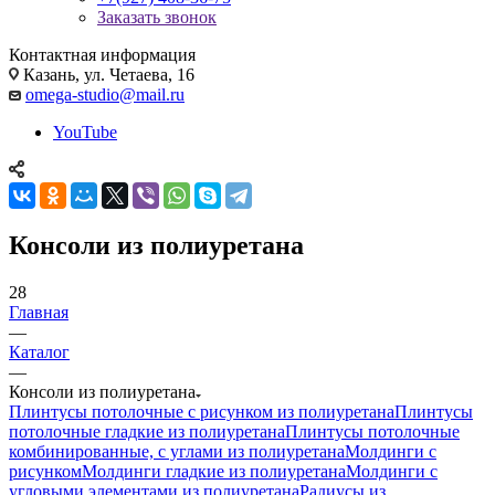
Заказать звонок
Контактная информация
Казань, ул. Четаева, 16
omega-studio@mail.ru
YouTube
Консоли из полиуретана
28
Главная
—
Каталог
—
Консоли из полиуретана
Плинтусы потолочные с рисунком из полиуретана
Плинтусы
потолочные гладкие из полиуретана
Плинтусы потолочные
комбинированные, с углами из полиуретана
Молдинги c
рисунком
Молдинги гладкие из полиуретана
Молдинги с
угловыми элементами из полиуретана
Радиусы из