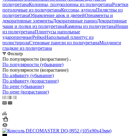
полиуретана
Колонны, полуколонны из полиуретана
Розетки
потолочные из полиуретана
Кессоны, купола
Пилястры из
полиуретана
Обрамление арок и дверей
Орнаменты и
декоративные элементы
Декоративные панно
Декоративные
чаши и полки из полиуретана
Камины из полиуретана
Ниши
из полиуретана
Плинтусы напольные
ударопрочные
Рейки
Напольный плинтус из
полистирола
Стеновые панели из полиуретана
Молдинги
гладкие из полиуретана
Фильтр
По популярности (возрастание)
По популярности (убывание)
По популярности (возрастание)
По алфавиту (убывание)
По алфавиту (возрастание)
По цене (убывание)
По цене (возрастание)