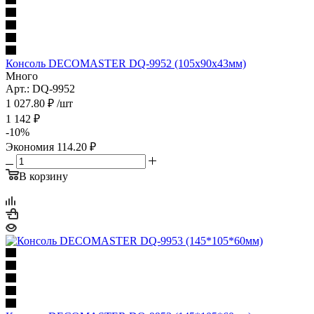
Консоль DECOMASTER DQ-9952 (105x90x43мм)
Много
Арт.: DQ-9952
1 027.80
₽
/шт
1 142
₽
-
10
%
Экономия
114.20
₽
В корзину